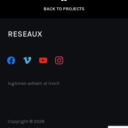
BACK TO PROJECTS
RESEAUX
facebook
vimeo
youtube
instagram
loghman-adham
at
live.fr
Copyright © 2026