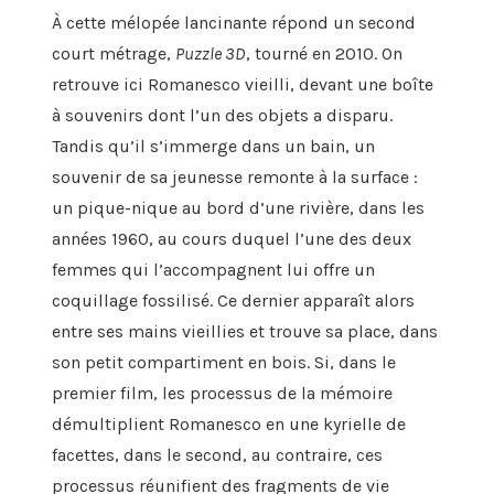
À
cette
mélopée
lancinante
répond un second
court mét
r
age
,
Puzzle 3D
, tourné en 2010.
On
retrouve ici
Romanesco
vieilli, devant une boîte
à
souvenir
s
dont
l’
un
des
objet
s
a disparu
.
Tandis
qu’il s’immerge dans un bain, un
souvenir de sa jeunesse remonte à la surface
:
un pique-nique
au bord
d’une rivière
, dans les
années 19
6
0,
au cours duquel l’une des deux
femmes qui l’accompagnent lui
offre un
coquillage
fossil
isé.
Ce dernier apparaît alors
entre
ses
mains
vieillies
et trouve sa place
, dans
son petit
comp
a
rtiment
en bois.
Si
, dans le
premier film, les processus de la mémoire
démultiplie
nt
Romanesco
en une kyrielle
de
facettes, dans le second
,
au contraire,
ces
processus
réunifient
des fragments de vie