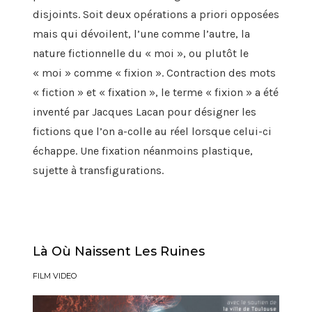
disjoints.
Soit deux opérations
a priori
opposées
mais qui dévoilent, l’une comme l’autre,
la
nature fictionnelle du « moi », ou plutôt le
« moi » comme «
fixion
»
.
C
ontract
ion
d
es mots
« fiction » et « fixation »,
le
terme
«
fixion
» a été
inventé par Jacques Lacan
pour désigner les
fictions qu
e
l’on a-colle au réel lorsque celui-ci
échappe.
Une fixation néanmoins plastique,
sujette à transfigurations.
Là Où Naissent Les Ruines
FILM VIDEO