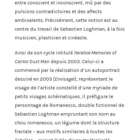
entre conscient et inconscient, m
û
par des
pulsions
contradictoires
et
des affects
ambivalents
.
Précisément,
cette notion
est au
centre du travail de
S
e
bastien Loghman, à la fois
musicien, plasticien et cinéaste.
Ainsi de son cycle intitulé
Iterative
Memories
of
Cantor
Dust
Man
depuis 2003
.
Celui
-ci
a
commencé
par
la réalisation d’un
autoportrait
dessiné
en 2003 (
Envisager
)
, représentant le
visage de l’artiste
constellé
d’une myriade de
petits visages schématiques. Il préfigure le
personnage de
Romanesco
,
double
fictionnel
de
S
e
bastien Loghman
empruntant
son nom
au
chou
romanesco
, un légume dont la structure
fractale
–
aux motifs
similaire
s
à toutes les