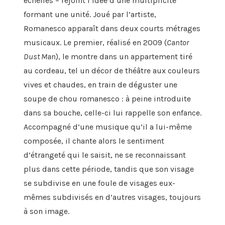
échelles –
rejoint
l’idée d’une multiplicité
formant une unité
. Joué
par l’artiste,
Romanesco
apparaît dans deux
courts
métrages
musicaux
. Le premier, réalis
é
en 2009 (
Cantor
Dust
Man
)
,
le montre dans un appartement tiré
au cordeau
, tel un décor de théâtre
aux couleurs
vives et chaudes,
en train de
déguste
r
une
soupe de chou
romanesco
: à peine introduite
dans sa bouche, celle-ci lui rappelle son enfance
.
Accompagné d
’une
musique
qu’il a lui-même
composée
, il chante alors
le sentiment
d’étrangeté qui le saisit,
ne se reconna
issant
plus dans cette période
, tandis que son visage
se subdivise
en
une foule de visages eux-
mêmes subdivisés en d’autres visages, toujours
à
son
image.