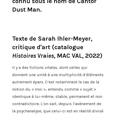
connu sous le nom de Cantor
Dust Man.
Texte de Sarah Ihler-Meyer,
critique d'art (catalogue
Histoires Vraies
, MAC VAL, 2022)
Il y a des fictions vitales,
dont
celles qui
donnent
une unité
à
une
multiplicité
d’éléments
autrement
épars. C’est notamment le cas de la
notion d
u
«
moi
», entendu
comme
« sujet »
identique à lui-même,
stable,
permanent et non
contradictoire
. L’on sait
, depuis l’avènement de
la psychanalyse,
que
celui-ci
est en réalité
divisé