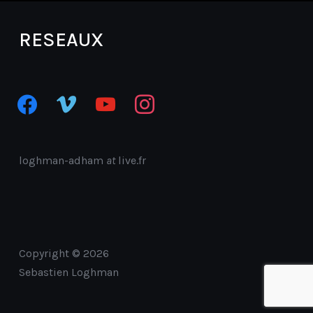
RESEAUX
facebook
vimeo
youtube
instagram
loghman-adham
at
live.fr
Copyright © 2026
Sebastien Loghman