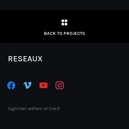
BACK TO PROJECTS
RESEAUX
facebook
vimeo
youtube
instagram
loghman-adham
at
live.fr