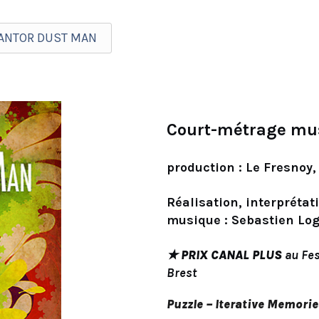
CANTOR DUST MAN
Court-métrage mus
production : Le Fresnoy
Réalisation, interprétat
musique : Sebastien L
★ PRIX CANAL PLUS
au Fes
Brest
Puzzle – Iterative Memori