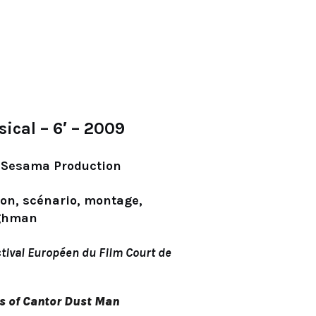
ical – 6′ – 2009
, Sesama Production
ion, scénario, montage,
oghman
tival Européen du Film Court de
es of Cantor Dust Man