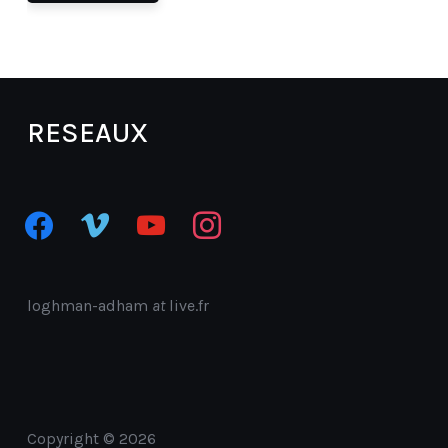
RESEAUX
facebook
vimeo
youtube
instagram
loghman-adham
at
live.fr
Copyright © 2026