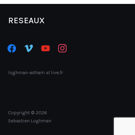
RESEAUX
facebook
vimeo
youtube
instagram
loghman-adham
at
live.fr
Copyright © 2026
Sebastien Loghman