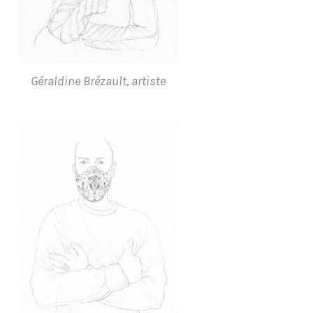
Géraldine Brézault, artiste