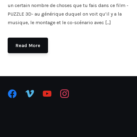
un certain nombre de choses que tu fais dans ce film -
PUZZLE 3D- au générique duquel on voit qu’il y a la
musique, le montage et le co-scénario avec […]
Read More
facebook
vimeo
youtube
instagram