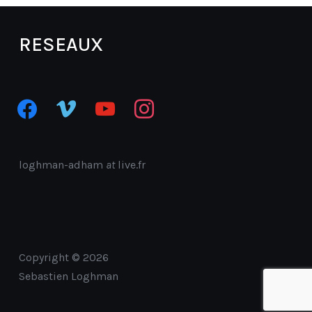
RESEAUX
facebook
vimeo
youtube
instagram
loghman-adham
at
live.fr
Copyright © 2026
Sebastien Loghman