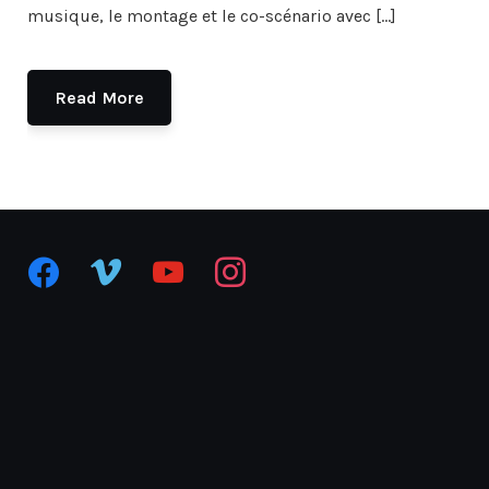
musique, le montage et le co-scénario avec […]
Read More
facebook
vimeo
youtube
instagram