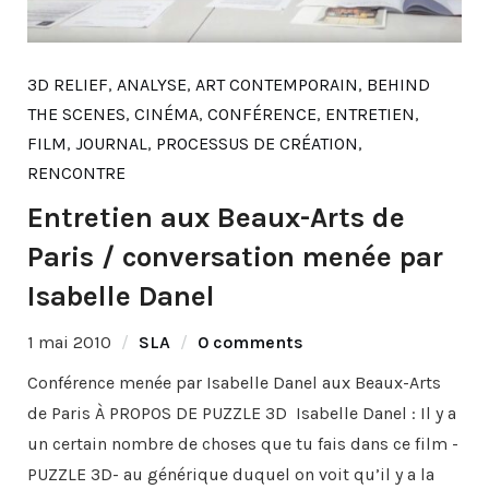
3D RELIEF
,
ANALYSE
,
ART CONTEMPORAIN
,
BEHIND
THE SCENES
,
CINÉMA
,
CONFÉRENCE
,
ENTRETIEN
,
FILM
,
JOURNAL
,
PROCESSUS DE CRÉATION
,
RENCONTRE
Entretien aux Beaux-Arts de
Paris / conversation menée par
Isabelle Danel
1 mai 2010
SLA
0 comments
Conférence menée par Isabelle Danel aux Beaux-Arts
de Paris À PROPOS DE PUZZLE 3D Isabelle Danel : Il y a
un certain nombre de choses que tu fais dans ce film -
PUZZLE 3D- au générique duquel on voit qu’il y a la