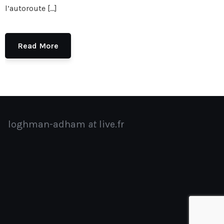
l’autoroute […]
Read More
loghman-adham
at
live.fr