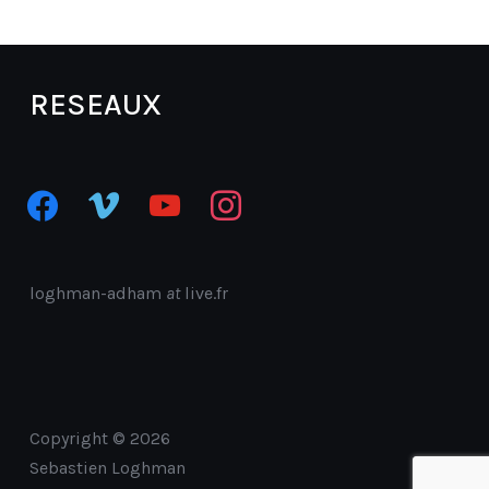
RESEAUX
facebook
vimeo
youtube
instagram
loghman-adham
at
live.fr
Copyright © 2026
Sebastien Loghman