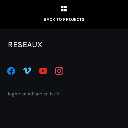
BACK TO PROJECTS
RESEAUX
facebook
vimeo
youtube
instagram
loghman-adham
at
live.fr