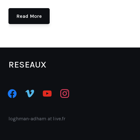
Read More
RESEAUX
facebook
vimeo
youtube
instagram
loghman-adham
at
live.fr