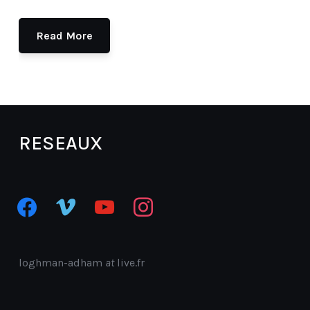
Read More
RESEAUX
facebook
vimeo
youtube
instagram
loghman-adham
at
live.fr