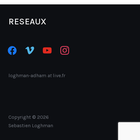
RESEAUX
facebook
vimeo
youtube
instagram
loghman-adham
at
live.fr
Copyright © 2026
Sebastien Loghman