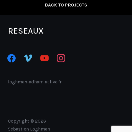
BACK TO PROJECTS
RESEAUX
facebook
vimeo
youtube
instagram
loghman-adham
at
live.fr
Copyright © 2026
Sebastien Loghman