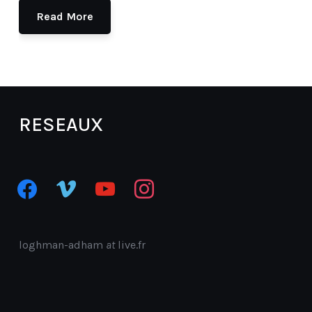
Read More
RESEAUX
facebook
vimeo
youtube
instagram
loghman-adham
at
live.fr