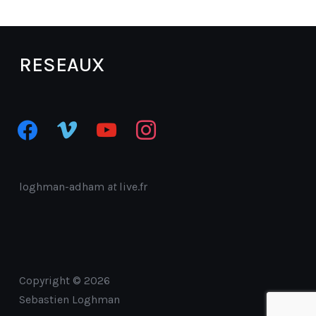
RESEAUX
facebook
vimeo
youtube
instagram
loghman-adham
at
live.fr
Copyright © 2026
Sebastien Loghman