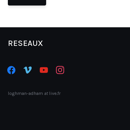
RESEAUX
facebook
vimeo
youtube
instagram
loghman-adham
at
live.fr