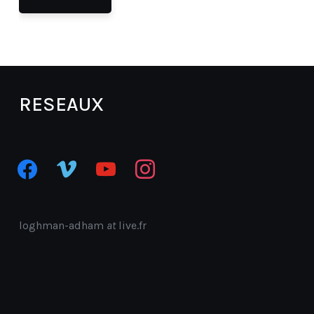
RESEAUX
facebook
vimeo
youtube
instagram
loghman-adham
at
live.fr