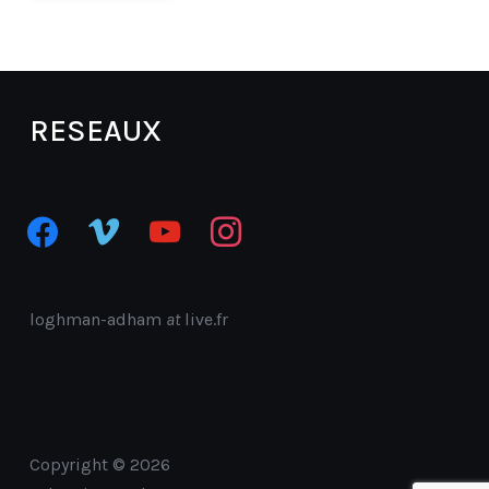
RESEAUX
facebook
vimeo
youtube
instagram
loghman-adham
at
live.fr
Copyright © 2026