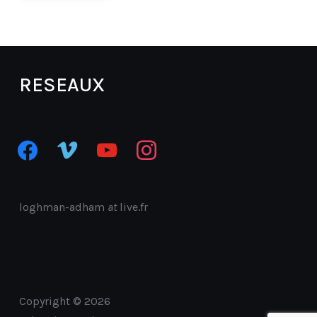
RESEAUX
facebook
vimeo
youtube
instagram
loghman-adham
at
live.fr
Copyright © 2026