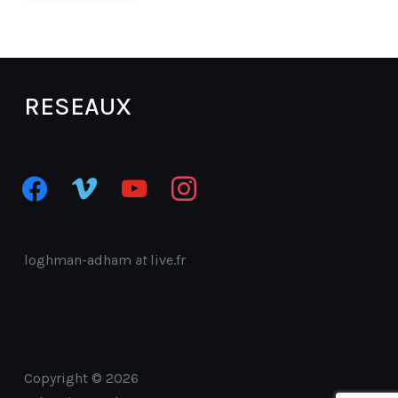
RESEAUX
facebook
vimeo
youtube
instagram
loghman-adham
at
live.fr
Copyright © 2026