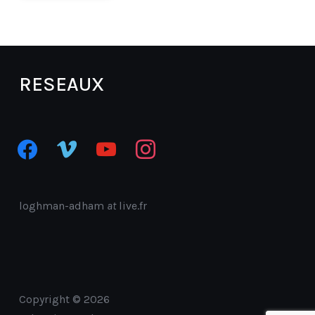
RESEAUX
facebook
vimeo
youtube
instagram
loghman-adham
at
live.fr
Copyright © 2026