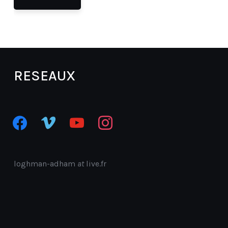
RESEAUX
facebook
vimeo
youtube
instagram
loghman-adham
at
live.fr