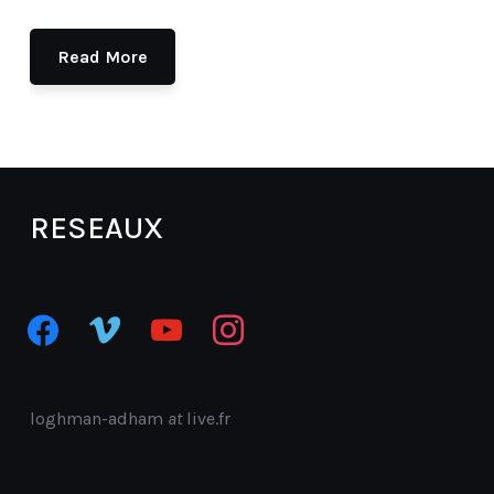
Read More
RESEAUX
facebook
vimeo
youtube
instagram
loghman-adham
at
live.fr