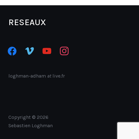
RESEAUX
facebook
vimeo
youtube
instagram
loghman-adham
at
live.fr
Copyright © 2026
Sebastien Loghman