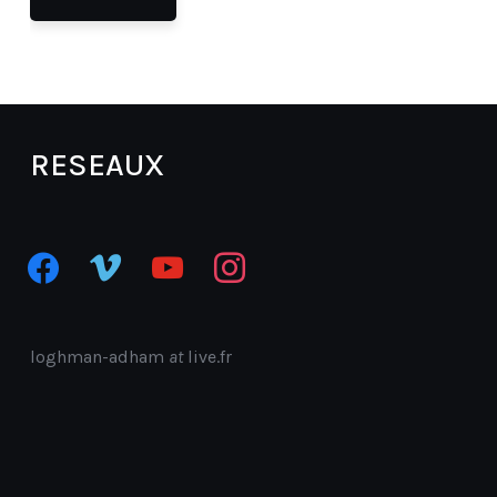
RESEAUX
facebook
vimeo
youtube
instagram
loghman-adham
at
live.fr